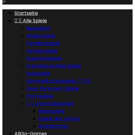

Startseite


Alle Spiele
Neuheiten
Kinderspiele
Familienspiele
Kennerspiele
Expertenspiele
Fremdsprachige Spiele
Solospiele
Sammelkartenspiele / TCG
Zwei-Personen-Spiele
Partyspiele


Unterkategorien
Reisespiele
Spiele des Jahres
Schulanfang
AllGo-Games