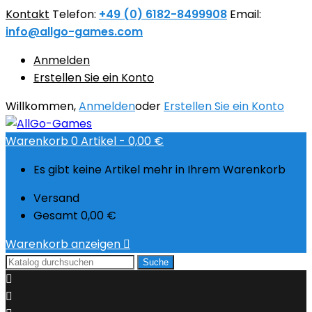
Kontakt
Telefon:
+49 (0) 6182-8499908
Email:
info@allgo-games.com
Anmelden
Erstellen Sie ein Konto
Willkommen,
Anmelden
oder
Erstellen Sie ein Konto
Warenkorb
0
Artikel -
0,00 €
Es gibt keine Artikel mehr in Ihrem Warenkorb
Versand
Gesamt
0,00 €
Warenkorb anzeigen

Suche

