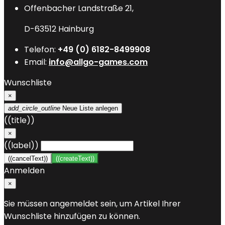
Offenbacher Landstraße 21,
D-63512 Hainburg
Telefon:
+49 (0) 6182-8499908
Email:
info@allgo-games.com
Wunschliste
×
add_circle_outline
Neue Liste anlegen
((title))
×
((label))
((cancelText))
((createText))
Anmelden
×
Sie müssen angemeldet sein, um Artikel Ihrer
Wunschliste hinzufügen zu können.