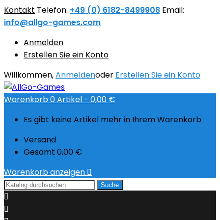
Kontakt
Telefon:
+49 (0) 6182-8499908
Email:
info@allgo-games.com
Anmelden
Erstellen Sie ein Konto
Willkommen,
Anmelden
oder
Erstellen Sie ein Konto
Warenkorb
0
Artikel -
0,00 €
Es gibt keine Artikel mehr in Ihrem Warenkorb
Versand
Gesamt
0,00 €
Warenkorb anzeigen

Suche

