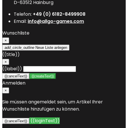
D-63512 Hainburg
Telefon:
+49 (0) 6182-8499908
Email:
info@allgo-games.com
Wunschliste
×
add_circle_outline
Neue Liste anlegen
((title))
×
((label))
((cancelText))
((createText))
Anmelden
×
Sie müssen angemeldet sein, um Artikel Ihrer
Wunschliste hinzufügen zu können.
((loginText))
((cancelText))