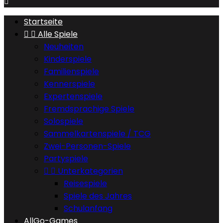

Startseite


Alle Spiele
Neuheiten
Kinderspiele
Familienspiele
Kennerspiele
Expertenspiele
Fremdsprachige Spiele
Solospiele
Sammelkartenspiele / TCG
Zwei-Personen-Spiele
Partyspiele


Unterkategorien
Reisespiele
Spiele des Jahres
Schulanfang
AllGo-Games