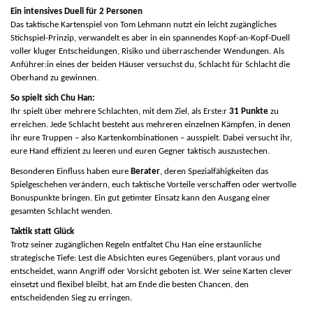
Ein intensives Duell für 2 Personen
Das taktische Kartenspiel von Tom Lehmann nutzt ein leicht zugängliches
Stichspiel-Prinzip, verwandelt es aber in ein spannendes Kopf-an-Kopf-Duell
voller kluger Entscheidungen, Risiko und überraschender Wendungen. Als
Anführer:in eines der beiden Häuser versuchst du, Schlacht für Schlacht die
Oberhand zu gewinnen.
So spielt sich Chu Han:
Ihr spielt über mehrere Schlachten, mit dem Ziel, als Erste:r
31 Punkte
zu
erreichen. Jede Schlacht besteht aus mehreren einzelnen Kämpfen, in denen
ihr eure Truppen – also Kartenkombinationen – ausspielt. Dabei versucht ihr,
eure Hand effizient zu leeren und euren Gegner taktisch auszustechen.
Besonderen Einfluss haben eure
Berater
, deren Spezialfähigkeiten das
Spielgeschehen verändern, euch taktische Vorteile verschaffen oder wertvolle
Bonuspunkte bringen. Ein gut getimter Einsatz kann den Ausgang einer
gesamten Schlacht wenden.
Taktik statt Glück
Trotz seiner zugänglichen Regeln entfaltet Chu Han eine erstaunliche
strategische Tiefe: Lest die Absichten eures Gegenübers, plant voraus und
entscheidet, wann Angriff oder Vorsicht geboten ist. Wer seine Karten clever
einsetzt und flexibel bleibt, hat am Ende die besten Chancen, den
entscheidenden Sieg zu erringen.