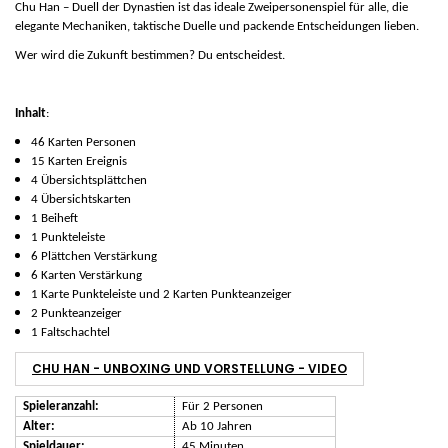
Chu Han – Duell der Dynastien
ist das ideale Zweipersonenspiel für alle, die
elegante Mechaniken, taktische Duelle und packende Entscheidungen lieben.
Wer wird die Zukunft bestimmen? Du entscheidest.
Inhalt
:
46 Karten Personen
15 Karten Ereignis
4 Übersichtsplättchen
4 Übersichtskarten
1 Beiheft
1 Punkteleiste
6 Plättchen Verstärkung
6 Karten Verstärkung
1 Karte Punkteleiste und 2 Karten Punkteanzeiger
2 Punkteanzeiger
1 Faltschachtel
CHU HAN - UNBOXING UND VORSTELLUNG - VIDEO
Spieleranzahl:
Für 2 Personen
Alter:
Ab 10 Jahren
Spieldauer:
45 Minuten