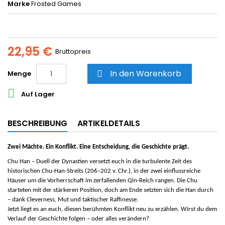
Marke
Frosted Games
22,95 €
Bruttopreis
In den Warenkorb
Menge


Auf Lager
BESCHREIBUNG
ARTIKELDETAILS
Zwei Mächte. Ein Konflikt. Eine Entscheidung, die Geschichte prägt.
Chu Han – Duell der Dynastien
versetzt euch in die turbulente Zeit des
historischen Chu-Han-Streits (206–202 v. Chr.), in der zwei einflussreiche
Häuser um die Vorherrschaft im zerfallenden Qin-Reich rangen. Die Chu
starteten mit der stärkeren Position, doch am Ende setzten sich die Han durch
– dank Cleverness, Mut und taktischer Raffinesse.
Jetzt liegt es an euch, diesen berühmten Konflikt neu zu erzählen. Wirst du dem
Verlauf der Geschichte folgen – oder alles verändern?