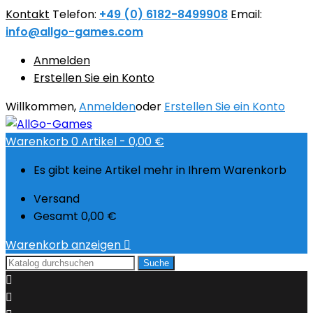
Kontakt
Telefon:
+49 (0) 6182-8499908
Email:
info@allgo-games.com
Anmelden
Erstellen Sie ein Konto
Willkommen,
Anmelden
oder
Erstellen Sie ein Konto
Warenkorb
0
Artikel -
0,00 €
Es gibt keine Artikel mehr in Ihrem Warenkorb
Versand
Gesamt
0,00 €
Warenkorb anzeigen

Suche

