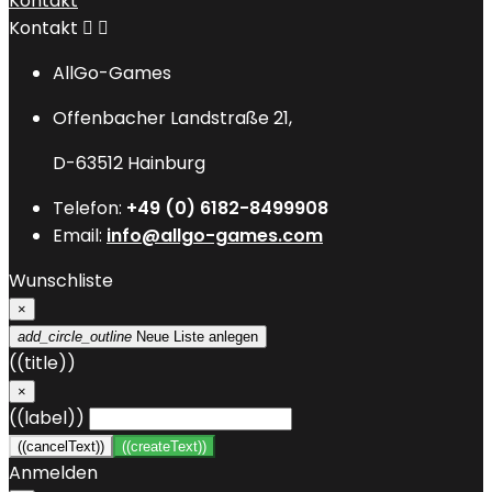
Kontakt
Kontakt


AllGo-Games
Offenbacher Landstraße 21,
D-63512 Hainburg
Telefon:
+49 (0) 6182-8499908
Email:
info@allgo-games.com
Wunschliste
×
add_circle_outline
Neue Liste anlegen
((title))
×
((label))
((cancelText))
((createText))
Anmelden