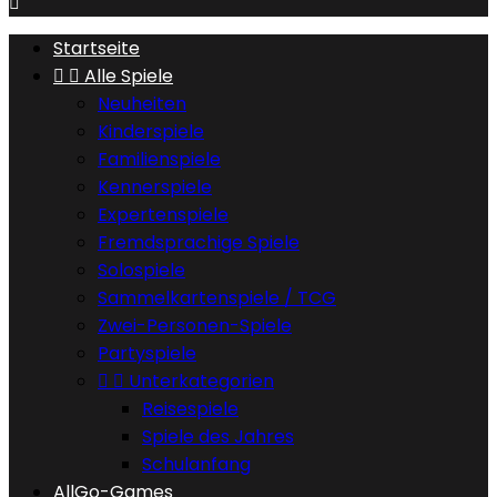

Startseite


Alle Spiele
Neuheiten
Kinderspiele
Familienspiele
Kennerspiele
Expertenspiele
Fremdsprachige Spiele
Solospiele
Sammelkartenspiele / TCG
Zwei-Personen-Spiele
Partyspiele


Unterkategorien
Reisespiele
Spiele des Jahres
Schulanfang
AllGo-Games