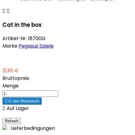


Cat in the box
Artikel-Nr.
18700G
Marke
Pegasus Spiele
21,95 €
Bruttopreis
Menge

In den Warenkorb

Auf Lager
Lieferbedingungen