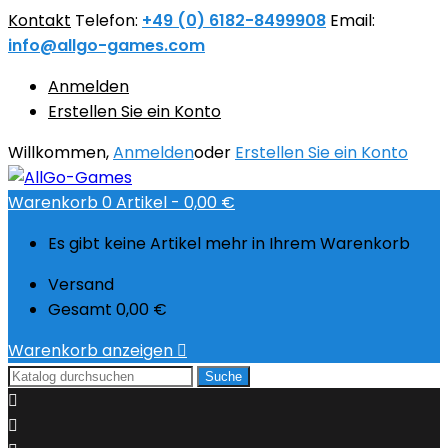
Kontakt
Telefon:
+49 (0) 6182-8499908
Email:
info@allgo-games.com
Anmelden
Erstellen Sie ein Konto
Willkommen,
Anmelden
oder
Erstellen Sie ein Konto
Warenkorb
0
Artikel -
0,00 €
Es gibt keine Artikel mehr in Ihrem Warenkorb
Versand
Gesamt
0,00 €
Warenkorb anzeigen

Suche

