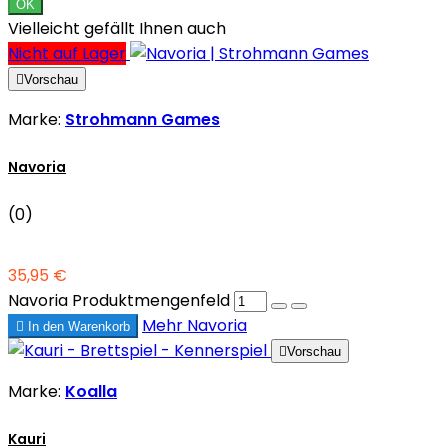
OK
Vielleicht gefällt Ihnen auch
Nicht auf Lager

Vorschau
Marke:
Strohmann Games
Navoria
(0)
35,95 €
Navoria Produktmengenfeld
Mehr
Navoria

In den Warenkorb

Vorschau
Marke:
Koalla
Kauri