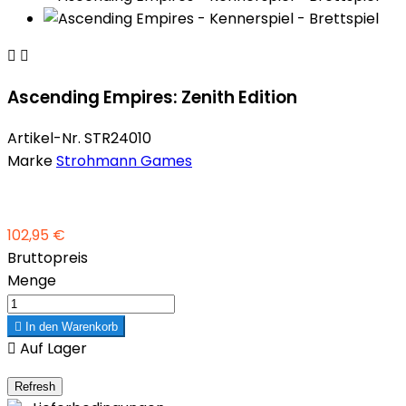


Ascending Empires: Zenith Edition
Artikel-Nr.
STR24010
Marke
Strohmann Games
102,95 €
Bruttopreis
Menge

In den Warenkorb

Auf Lager