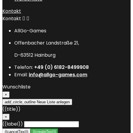
Kontakt
Kontakt


AllGo-Games
Offenbacher Landstraße 21,
D-63512 Hainburg
Telefon:
+49 (0) 6182-8499908
Email:
info@allgo-games.com
Wunschliste
×
add_circle_outline
Neue Liste anlegen
((title))
×
((label))
((cancelText))
((createText))