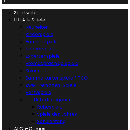

Startseite


Alle Spiele
Neuheiten
Kinderspiele
Familienspiele
Kennerspiele
Expertenspiele
Fremdsprachige Spiele
Solospiele
Sammelkartenspiele / TCG
Zwei-Personen-Spiele
Partyspiele


Unterkategorien
Reisespiele
Spiele des Jahres
Schulanfang
AllGo-Games