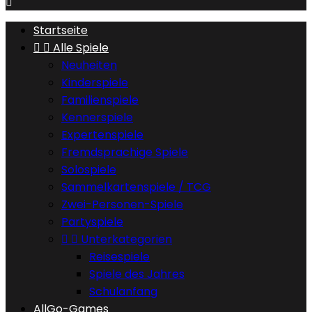

Startseite


Alle Spiele
Neuheiten
Kinderspiele
Familienspiele
Kennerspiele
Expertenspiele
Fremdsprachige Spiele
Solospiele
Sammelkartenspiele / TCG
Zwei-Personen-Spiele
Partyspiele


Unterkategorien
Reisespiele
Spiele des Jahres
Schulanfang
AllGo-Games