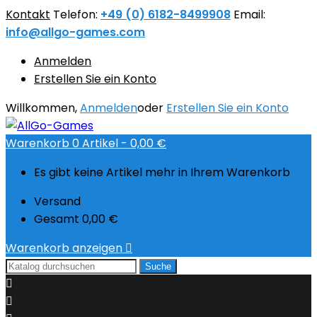
Kontakt
Telefon:
+49 (0) 6182-8499908
Email:
info@allgo-games.com
Anmelden
Erstellen Sie ein Konto
Willkommen,
Anmelden
oder
Erstellen Sie ein Konto
Warenkorb
0
Artikel -
0,00 €
Es gibt keine Artikel mehr in Ihrem Warenkorb
Versand
Gesamt
0,00 €
Warenkorb anzeigen

Suche

