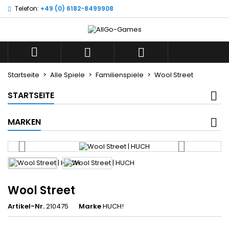
Telefon:
+49 (0) 6182-8499908
×
×
×
Wunschliste
((title))
Anmelden
Sie müssen angemeldet sein, um Artikel Ihrer
((label))



Wunschliste hinzufügen zu können.
add_circle_outline
Neue Liste anlegen
Startseite
Alle Spiele
Familienspiele
Wool Street
((cancelText))
((loginText))
STARTSEITE
((cancelText))
((createText))
MARKEN
Wool Street
Artikel-Nr.
210475
Marke
HUCH!