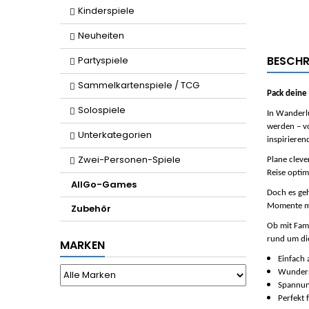
Kinderspiele
Neuheiten
BESCHR
Partyspiele
Sammelkartenspiele / TCG
Pack deine
Solospiele
In
Wanderlu
werden – vo
Unterkategorien
inspirieren
Zwei-Personen-Spiele
Plane cleve
Reise optim
AllGo-Games
Doch es geh
Momente mit
Zubehör
Ob mit Fami
rund um di
MARKEN
Einfach 
Wunders
Spannun
Perfekt 