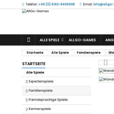
Telefon:
+49 (0) 6182-8499908
Email:
info@allgo
W
(
A
Si
((l
zu
STARTSEITE
ALLE SPIELE
ALLGO-GAMES
ANG
Startseite
Alle Spiele
Familienspiele
Wan
STARTSEITE
Alle Spiele
Expertenspiele
Familienspiele
Fremdsprachige Spiele
Kennerspiele