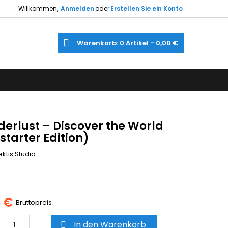
Willkommen,
Anmelden
oder
Erstellen Sie ein Konto
×
×
×
e
Warenkorb
0
Artikel -
0,00 €
gen
utline
gen
)
)
erlust – Discover the World
starter Edition)
ektis Studio
5 €
Bruttopreis
In den Warenkorb
