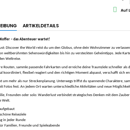

Auf 
EIBUNG
ARTIKELDETAILS
 Koffer – das Abenteuer wartet!
st: Discover the World
reist du um den Globus, ohne dein Wohnzimmer zu verlassen. 6
n weltberühmten Sehenswürdigkeiten bis hin zu versteckten Geheimtipps. Jede Kart
den Weltreise.
re Routen, sammle passende Fahrkarten und erreiche deine Traumziele schneller als dei
al koordiniert, flexibel reagiert und den richtigen Moment abpasst, verschafft sich en
t um mehr als nur Streckenplanung. Unterwegs triffst du spannende Charaktere, sam
 Fotos fest. An jedem Ort warten unterschiedliche Aktivitäten und neue Möglichkeite
lie, Freunden oder solo:
Wanderlust
verbindet strategisches Denken mit dem Zauber
e Welt.
aufgebaut
chöne Reiseziele
g in jeder Runde
für Familien, Freunde und Spieleabende