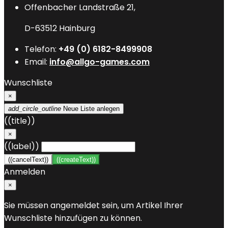
Offenbacher Landstraße 21,
D-63512 Hainburg
Telefon:
+49 (0) 6182-8499908
Email:
info@allgo-games.com
Wunschliste
×
add_circle_outline
Neue Liste anlegen
((title))
×
((label))
((cancelText))
((createText))
Anmelden
×
Sie müssen angemeldet sein, um Artikel Ihrer
Wunschliste hinzufügen zu können.