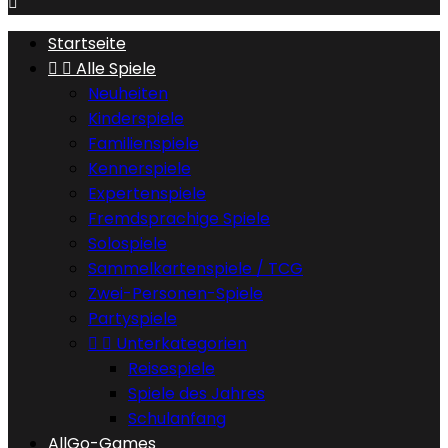

Startseite


Alle Spiele
Neuheiten
Kinderspiele
Familienspiele
Kennerspiele
Expertenspiele
Fremdsprachige Spiele
Solospiele
Sammelkartenspiele / TCG
Zwei-Personen-Spiele
Partyspiele


Unterkategorien
Reisespiele
Spiele des Jahres
Schulanfang
AllGo-Games