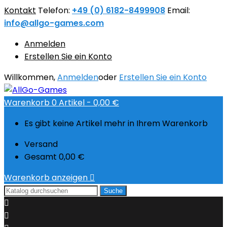
Kontakt
Telefon:
+49 (0) 6182-8499908
Email:
info@allgo-games.com
Anmelden
Erstellen Sie ein Konto
Willkommen,
Anmelden
oder
Erstellen Sie ein Konto
Warenkorb
0
Artikel -
0,00 €
Es gibt keine Artikel mehr in Ihrem Warenkorb
Versand
Gesamt
0,00 €
Warenkorb anzeigen

Suche

