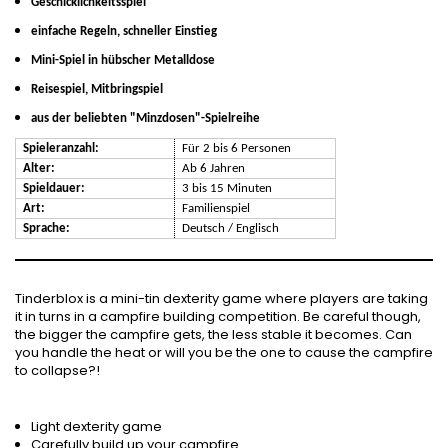
Geschicklichkeitsspiel
einfache Regeln, schneller Einstieg
Mini-Spiel in hübscher Metalldose
Reisespiel, Mitbringspiel
aus der beliebten "Minzdosen"-Spielreihe
Spieleranzahl:
Für 2 bis 6 Personen
Alter:
Ab 6 Jahren
Spieldauer:
3 bis 15 Minuten
Art:
Familienspiel
Sprache:
Deutsch / Englisch
Tinderblox is a mini-tin dexterity game where players are taking
it in turns in a campfire building competition. Be careful though,
the bigger the campfire gets, the less stable it becomes. Can
you handle the heat or will you be the one to cause the campfire
to collapse?!
Light dexterity game
Carefully build up your campfire