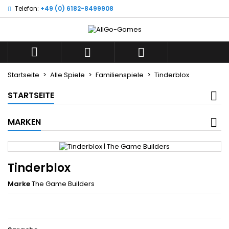
Telefon:
+49 (0) 6182-8499908
×
×
×
Wunschliste
((title))
Anmelden
Sie müssen angemeldet sein, um Artikel Ihrer
((label))



Wunschliste hinzufügen zu können.
add_circle_outline
Neue Liste anlegen
Startseite
Alle Spiele
Familienspiele
Tinderblox
((cancelText))
((loginText))
STARTSEITE
((cancelText))
((createText))
MARKEN
Tinderblox
Marke
The Game Builders