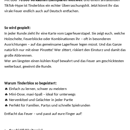
Mit über
70.000 verkauften Exemplaren weltweit
und einem anhaltenden
TikTok-Hype ist Tinderblox ein echter Überraschungshit. Jetzt könnt ihr das
virale Feuer endlich auch auf Deutsch entfachen.
So wird gespielt:
In jeder Runde zieht ihr eine Karte vom Lagerfeuerstapel. Sie zeigt euch, welche
Holzscheite, Feuerblöcke oder Kombinationen ihr – oft in besonderen
Ausrichtungen – auf das gemeinsame Lagerfeuer legen müsst. Und das Ganze
natürlich nur mit einer Pinzette! Wer zittert, riskiert den Einsturz und damit das
große Abbrennen.
Wer am längsten einen kühlen Kopf bewahrt und das Feuer am geschicktesten
weiterbaut, gewinnt die Runde.
Warum Tinderblox so begeistert:
🔥
Einfach zu lernen, schwer zu meistern
🔥
Mini-Dose, maxi-Spaß – ideal für unterwegs
🔥
Nervenkitzel und Gelächter in jeder Partie
🔥
Perfekt für Familien, Partys und schnelle Spielrunden
Entfacht das Feuer – und passt auf eure Finger auf!