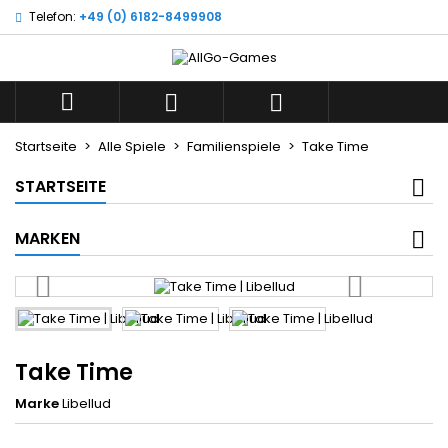
Telefon:
+49 (0) 6182-8499908
×
×
×
Wunschliste
((title))
Anmelden
Sie müssen angemeldet sein, um Artikel Ihrer
((label))



Wunschliste hinzufügen zu können.
add_circle_outline
Neue Liste anlegen
Startseite
Alle Spiele
Familienspiele
Take Time
((cancelText))
((loginText))
STARTSEITE
((cancelText))
((createText))
MARKEN
Take Time
Marke
Libellud