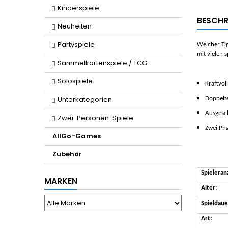
Kinderspiele
BESCHR
Neuheiten
Partyspiele
Welcher Tig
mit vielen
Sammelkartenspiele / TCG
Solospiele
Kraftvol
Unterkategorien
Doppelte
Ausgesch
Zwei-Personen-Spiele
Zwei Pha
AllGo-Games
Zubehör
Spieleran
MARKEN
Alter:
Spieldaue
Art: