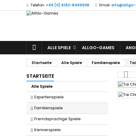
Telefon:
+49 (0) 6182-8499908
Email:
info@allgo
W
(
A
Si
((l
zu
STARTSEITE
ALLE SPIELE
ALLGO-GAMES
ANG
Startseite
Alle Spiele
Familienspiele
Tai
STARTSEITE
Alle Spiele
Expertenspiele
Familienspiele
Fremdsprachige Spiele
Kennerspiele