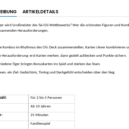
EIBUNG
ARTIKELDETAILS
er wird Großmeister des Tai-Chi-Wettbewerbs? Wer die schönsten Figuren und Kombos
 spannenden Herausforderungen.
le Kombos im Rhythmus des Chi: Deck zusammenstellen, Karten clever kombinieren u
 Herausforderung: erst Karten merken, dann gezielt aufdecken und Punkte sichern.
iedene Tiger bringen Bonuskarten ins Spiel und stärken das Team.
sen, ein Ziel: Gedächtnis, Timing und Deckgefühl entscheiden über den Sieg.
zahl:
Für 2 bis 5 Personen
Ab 10 Jahren
r:
25 Minuten
Familienspiel