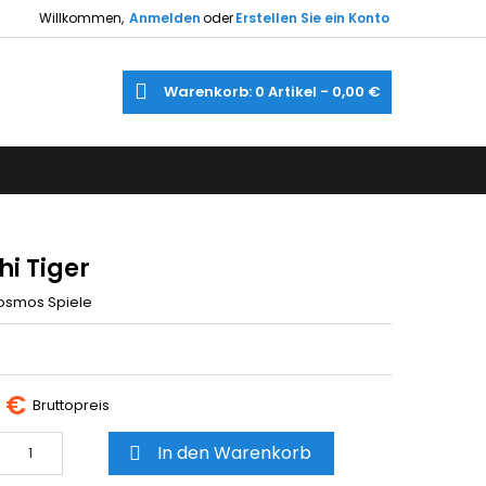
Willkommen,
Anmelden
oder
Erstellen Sie ein Konto
×
×
×
e
Warenkorb
0
Artikel -
0,00 €
gen
utline
gen
)
)
hi Tiger
osmos Spiele
5 €
Bruttopreis
In den Warenkorb
