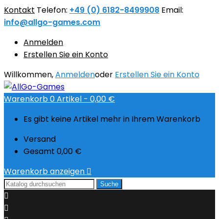
Kontakt
Telefon:
+49 (0) 6182-8499908
Email:
info@allgo-games.com
Anmelden
Erstellen Sie ein Konto
Willkommen,
Anmelden
oder
Erstellen Sie ein Konto
Warenkorb
0
Artikel -
0,00 €
Es gibt keine Artikel mehr in Ihrem Warenkorb
Versand
Gesamt
0,00 €
Warenkorb anzeigen

Suche

