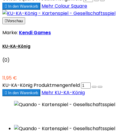
Mehr
Colour Square

In den Warenkorb

Vorschau
Marke:
Kendi Games
KU-KA-König
(0)
11,95 €
KU-KA-König Produktmengenfeld
Mehr
KU-KA-König

In den Warenkorb