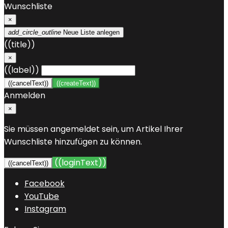
Wunschliste
×
add_circle_outline
Neue Liste anlegen
((title))
×
((label))
((cancelText))
((createText))
Anmelden
×
Sie müssen angemeldet sein, um Artikel Ihrer
Wunschliste hinzufügen zu können.
((loginText))
((cancelText))
Facebook
YouTube
Instagram