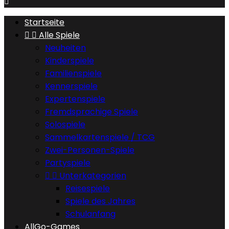

Startseite


Alle Spiele
Neuheiten
Kinderspiele
Familienspiele
Kennerspiele
Expertenspiele
Fremdsprachige Spiele
Solospiele
Sammelkartenspiele / TCG
Zwei-Personen-Spiele
Partyspiele


Unterkategorien
Reisespiele
Spiele des Jahres
Schulanfang
AllGo-Games