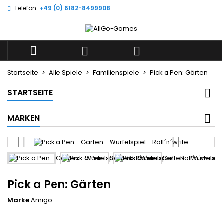
Telefon:
+49 (0) 6182-8499908
×
×
×
Wunschliste
((title))
Anmelden
Sie müssen angemeldet sein, um Artikel Ihrer
((label))



Wunschliste hinzufügen zu können.
add_circle_outline
Neue Liste anlegen
Startseite
Alle Spiele
Familienspiele
Pick a Pen: Gärten
((cancelText))
((loginText))
STARTSEITE
((cancelText))
((createText))
MARKEN
Pick a Pen: Gärten
Marke
Amigo