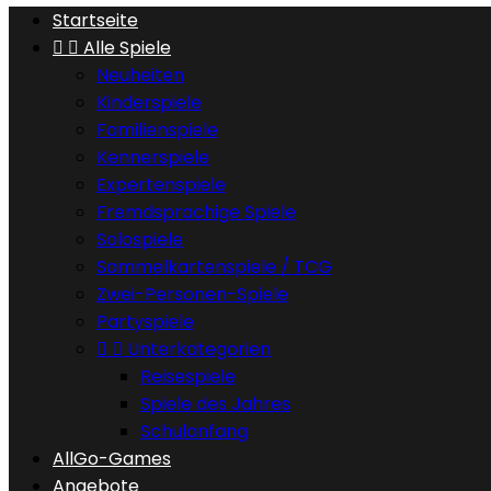
Startseite


Alle Spiele
Neuheiten
Kinderspiele
Familienspiele
Kennerspiele
Expertenspiele
Fremdsprachige Spiele
Solospiele
Sammelkartenspiele / TCG
Zwei-Personen-Spiele
Partyspiele


Unterkategorien
Reisespiele
Spiele des Jahres
Schulanfang
AllGo-Games
Angebote