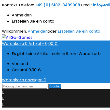
Kontakt
Telefon:
+49 (0) 6182-8499908
Email:
info@al
Anmelden
Erstellen Sie ein Konto
Willkommen,
Anmelden
oder
Erstellen Sie ein Konto
Warenkorb
0
Artikel -
0,00 €
Es gibt keine Artikel mehr in Ihrem Warenkorb
Versand
Gesamt
0,00 €
Warenkorb anzeigen

Suche


