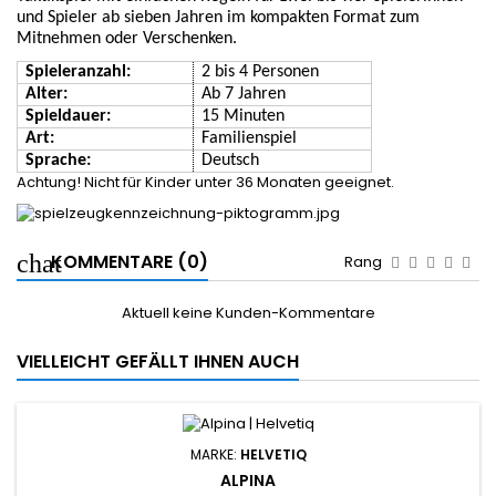
und Spieler ab sieben Jahren im kompakten Format zum
Mitnehmen oder Verschenken.
Spieleranzahl:
2
bis
4
Personen
Alter:
Ab
7
Jahren
Spieldauer:
1
5
Minuten
Art:
Familien
spiel
Sprache:
Deutsch
Achtung! Nicht für Kinder unter 36 Monaten geeignet.
KOMMENTARE (0)
Rang
Aktuell keine Kunden-Kommentare
VIELLEICHT GEFÄLLT IHNEN AUCH
MARKE:
HELVETIQ
ALPINA