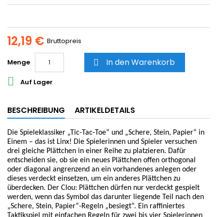
12,19 €
Bruttopreis
In den Warenkorb
Menge


Auf Lager
BESCHREIBUNG
ARTIKELDETAILS
Die Spieleklassiker „Tic-Tac-Toe“ und „Schere, Stein, Papier“ in
Einem – das ist Linx! Die Spielerinnen und Spieler versuchen
drei gleiche Plättchen in einer Reihe zu platzieren. Dafür
entscheiden sie, ob sie ein neues Plättchen offen orthogonal
oder diagonal angrenzend an ein vorhandenes anlegen oder
dieses verdeckt einsetzen, um ein anderes Plättchen zu
überdecken. Der Clou: Plättchen dürfen nur verdeckt gespielt
werden, wenn das Symbol das darunter liegende Teil nach den
„Schere, Stein, Papier“-Regeln „besiegt“. Ein raffiniertes
Taktikspiel mit einfachen Regeln für zwei bis vier Spielerinnen