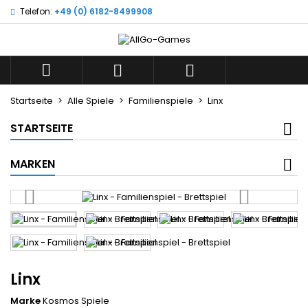
Telefon:
+49 (0) 6182-8499908
×
×
×
Wunschliste
((title))
Anmelden
Sie müssen angemeldet sein, um Artikel Ihrer
((label))



Wunschliste hinzufügen zu können.
add_circle_outline
Neue Liste anlegen
Startseite
Alle Spiele
Familienspiele
Linx
((cancelText))
((loginText))
STARTSEITE
((cancelText))
((createText))
MARKEN
Linx
Marke
Kosmos Spiele