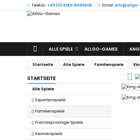
Telefon:
+49 (0) 6182-8499908
Email:
info@allgo
W
(
A
Si
((l
zu
STARTSEITE
ALLE SPIELE
ALLGO-GAMES
ANG
Startseite
Alle Spiele
Familienspiele
Kin
STARTSEITE
Alle Spiele
Expertenspiele
Familienspiele
Fremdsprachige Spiele
Kennerspiele