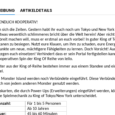
EIBUNG
ARTIKELDETAILS
 ENDLICH KOOPERATIV!
 sich die Zeiten. Gestern habt ihr euch noch um Tokyo und New York 
twas wesentlich schlimmeres bricht über die Welt herein! Aber nicht 
 breit machen will, muss er erstmal an euch vorbei! In guter King o
itanen zu besiegen. Nutzt eure Klauen, um ihm zu schaden, eure Ener
nkte um neue, mächtigere Fähigkeiten zu lernen. Doch Vorsicht! Auc
gegen euch einsetzen! Verhindert dass er sein Portal fertigstellen k
operativen Spin der King Of Reihe von Iello.
ter aus der King of-Reihe bestehen immer aus einem Standee und ei
el.
of Monster Island werden noch Verbündete eingeführt. Diese Verbün
ch von jedem anderen Monster genutzt werden.
skarten, die durch Power-Ups (Erweiterungen) eingeführt werden, kö
ie Spielmechanik zu King of Tokyo/New York unterscheidet.
anzahl:
Für
1
bis
5
Personen
Ab
10
Jahren
uer:
45 bis 60
Minuten