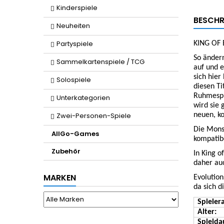
Kinderspiele
BESCHR
Neuheiten
Partyspiele
KING OF
So ändern
Sammelkartenspiele / TCG
auf und e
sich hier
Solospiele
diesen T
Ruhmespu
Unterkategorien
wird sie 
Zwei-Personen-Spiele
neuen, ko
Die Mons
AllGo-Games
kompatib
Zubehör
In King 
daher au
MARKEN
Evolution
da sich d
Spieler
Alter:
Spielda