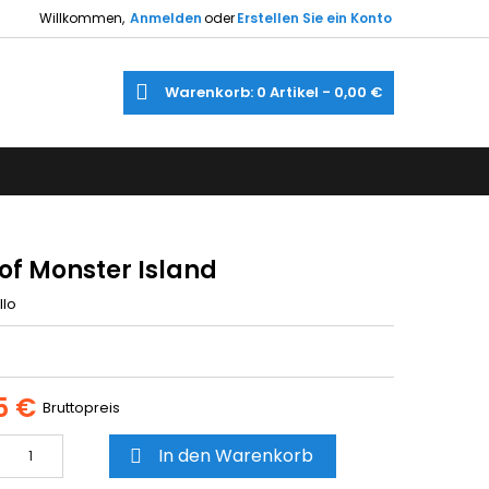
Willkommen,
Anmelden
oder
Erstellen Sie ein Konto
×
×
×
e
Warenkorb
0
Artikel -
0,00 €
gen
utline
gen
)
)
of Monster Island
llo
5 €
Bruttopreis
In den Warenkorb
