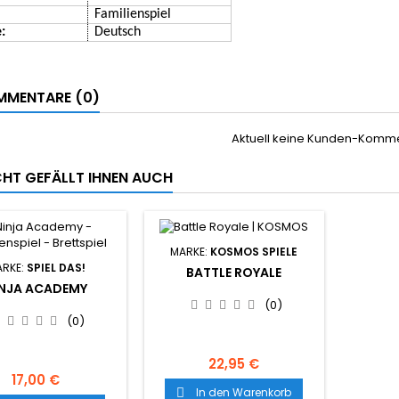
Familien
s
piel
:
Deutsch
MENTARE (0)
Aktuell keine Kunden-Komm
ICHT GEFÄLLT IHNEN AUCH
MARKE:
KOSMOS SPIELE
RKE:
SPIEL DAS!
BATTLE ROYALE
INJA ACADEMY
(0)
(0)
22,95 €
17,00 €
In den Warenkorb
