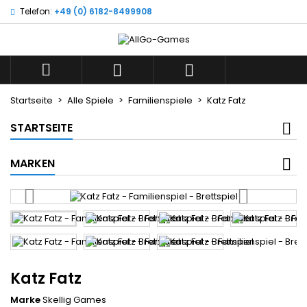
Telefon:
+49 (0) 6182-8499908
×
×
×
Wunschliste
((title))
Anmelden
Sie müssen angemeldet sein, um Artikel Ihrer
((label))



Wunschliste hinzufügen zu können.
add_circle_outline
Neue Liste anlegen
Startseite
Alle Spiele
Familienspiele
Katz Fatz
((cancelText))
((loginText))
STARTSEITE
((cancelText))
((createText))
MARKEN
Katz Fatz
Marke
Skellig Games