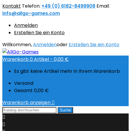
Kontakt
Telefon:
+49 (0) 6182-8499908
Email:
info@allgo-games.com
Anmelden
Erstellen Sie ein Konto
Willkommen,
Anmelden
oder
Erstellen Sie ein Konto
Warenkorb
0
Artikel -
0,00 €
Es gibt keine Artikel mehr in Ihrem Warenkorb
Versand
Gesamt
0,00 €
Warenkorb anzeigen

Suche

