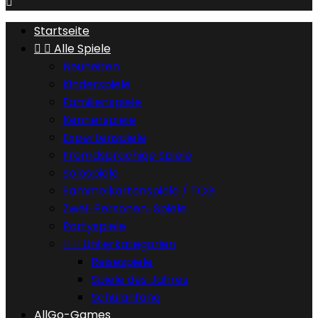

Startseite


Alle Spiele
Neuheiten
Kinderspiele
Familienspiele
Kennerspiele
Expertenspiele
Fremdsprachige Spiele
Solospiele
Sammelkartenspiele / TCG
Zwei-Personen-Spiele
Partyspiele


Unterkategorien
Reisespiele
Spiele des Jahres
Schulanfang
AllGo-Games