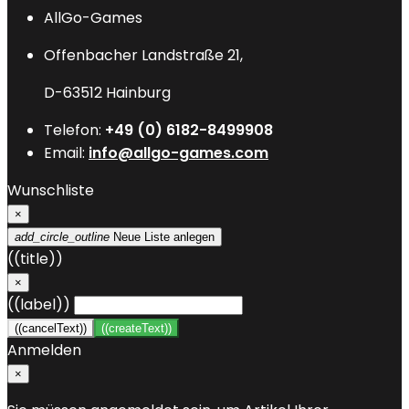
AllGo-Games
Offenbacher Landstraße 21,
D-63512 Hainburg
Telefon:
+49 (0) 6182-8499908
Email:
info@allgo-games.com
Wunschliste
×
add_circle_outline
Neue Liste anlegen
((title))
×
((label))
((cancelText))
((createText))
Anmelden
×