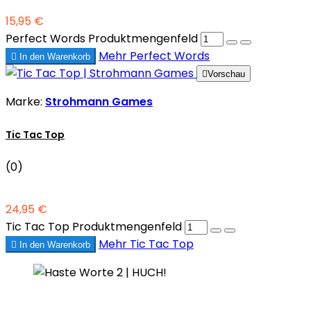
15,95 €
Perfect Words Produktmengenfeld
Mehr
Perfect Words

In den Warenkorb

Vorschau
Marke:
Strohmann Games
Tic Tac Top
(0)
24,95 €
Tic Tac Top Produktmengenfeld
Mehr
Tic Tac Top

In den Warenkorb