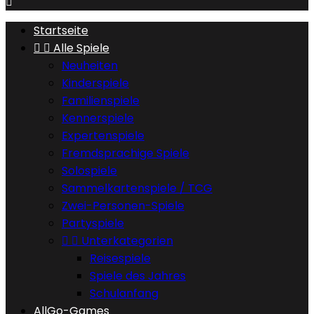

Startseite


Alle Spiele
Neuheiten
Kinderspiele
Familienspiele
Kennerspiele
Expertenspiele
Fremdsprachige Spiele
Solospiele
Sammelkartenspiele / TCG
Zwei-Personen-Spiele
Partyspiele


Unterkategorien
Reisespiele
Spiele des Jahres
Schulanfang
AllGo-Games