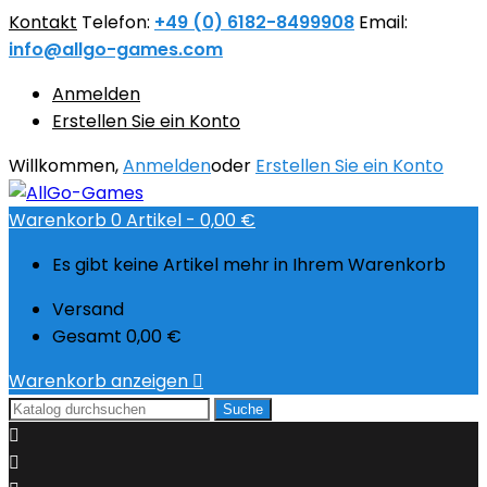
Kontakt
Telefon:
+49 (0) 6182-8499908
Email:
info@allgo-games.com
Anmelden
Erstellen Sie ein Konto
Willkommen,
Anmelden
oder
Erstellen Sie ein Konto
Warenkorb
0
Artikel -
0,00 €
Es gibt keine Artikel mehr in Ihrem Warenkorb
Versand
Gesamt
0,00 €
Warenkorb anzeigen

Suche

