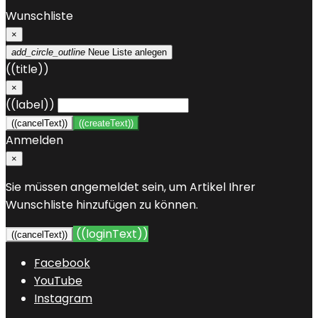
Wunschliste
×
add_circle_outline
Neue Liste anlegen
((title))
×
((label))
((cancelText))
((createText))
Anmelden
×
Sie müssen angemeldet sein, um Artikel Ihrer
Wunschliste hinzufügen zu können.
((loginText))
((cancelText))
Facebook
YouTube
Instagram