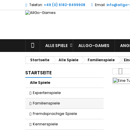
Telefon:
+49 (0) 6182-8499908
Email:
info@allgo
W
(
A
Si
((l
zu
STARTSEITE
ALLE SPIELE
ALLGO-GAMES
ANG
Startseite
Alle Spiele
Familienspiele
Ein
STARTSEITE
Alle Spiele
Expertenspiele
Familienspiele
Fremdsprachige Spiele
Kennerspiele