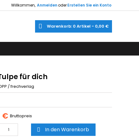
Willkommen,
Anmelden
oder
Erstellen Sie ein Konto
×
×
×
e
Warenkorb
0
Artikel -
0,00 €
gen
utline
gen
)
)
Tulpe für dich
OPP / frechverlag
5 €
Bruttopreis
In den Warenkorb
