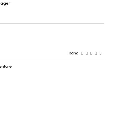
Lager
Rang
entare