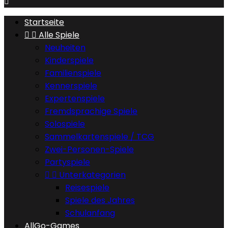

Startseite


Alle Spiele
Neuheiten
Kinderspiele
Familienspiele
Kennerspiele
Expertenspiele
Fremdsprachige Spiele
Solospiele
Sammelkartenspiele / TCG
Zwei-Personen-Spiele
Partyspiele


Unterkategorien
Reisespiele
Spiele des Jahres
Schulanfang
AllGo-Games