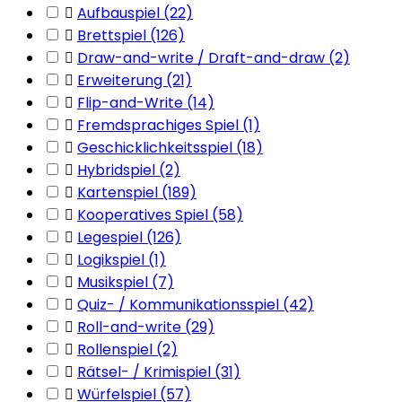

Aufbauspiel
(22)

Brettspiel
(126)

Draw-and-write / Draft-and-draw
(2)

Erweiterung
(21)

Flip-and-Write
(14)

Fremdsprachiges Spiel
(1)

Geschicklichkeitsspiel
(18)

Hybridspiel
(2)

Kartenspiel
(189)

Kooperatives Spiel
(58)

Legespiel
(126)

Logikspiel
(1)

Musikspiel
(7)

Quiz- / Kommunikationsspiel
(42)

Roll-and-write
(29)

Rollenspiel
(2)

Rätsel- / Krimispiel
(31)

Würfelspiel
(57)