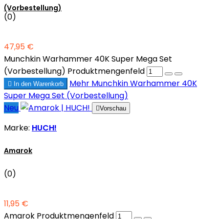
(Vorbestellung)
(0)
47,95 €
Munchkin Warhammer 40K Super Mega Set
(Vorbestellung) Produktmengenfeld
Mehr
Munchkin Warhammer 40K

In den Warenkorb
Super Mega Set (Vorbestellung)
Neu

Vorschau
Marke:
HUCH!
Amarok
(0)
11,95 €
Amarok Produktmengenfeld