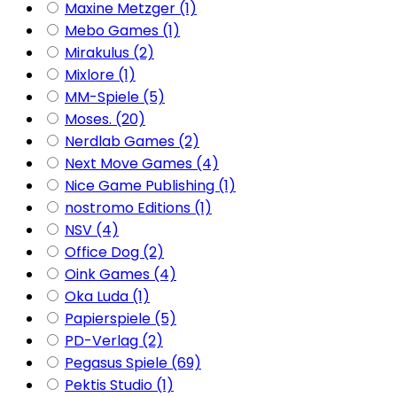
Maxine Metzger
(1)
Mebo Games
(1)
Mirakulus
(2)
Mixlore
(1)
MM-Spiele
(5)
Moses.
(20)
Nerdlab Games
(2)
Next Move Games
(4)
Nice Game Publishing
(1)
nostromo Editions
(1)
NSV
(4)
Office Dog
(2)
Oink Games
(4)
Oka Luda
(1)
Papierspiele
(5)
PD-Verlag
(2)
Pegasus Spiele
(69)
Pektis Studio
(1)