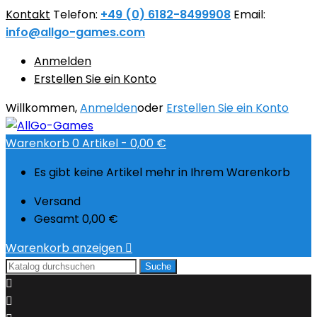
Kontakt
Telefon:
+49 (0) 6182-8499908
Email:
info@allgo-games.com
Anmelden
Erstellen Sie ein Konto
Willkommen,
Anmelden
oder
Erstellen Sie ein Konto
Warenkorb
0
Artikel -
0,00 €
Es gibt keine Artikel mehr in Ihrem Warenkorb
Versand
Gesamt
0,00 €
Warenkorb anzeigen

Suche

