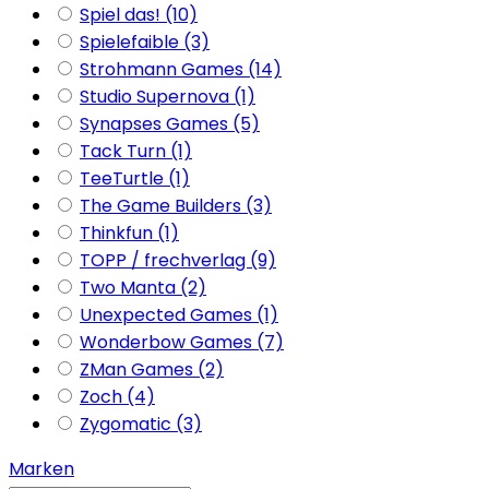
Spiel das!
(10)
Spielefaible
(3)
Strohmann Games
(14)
Studio Supernova
(1)
Synapses Games
(5)
Tack Turn
(1)
TeeTurtle
(1)
The Game Builders
(3)
Thinkfun
(1)
TOPP / frechverlag
(9)
Two Manta
(2)
Unexpected Games
(1)
Wonderbow Games
(7)
ZMan Games
(2)
Zoch
(4)
Zygomatic
(3)
Marken