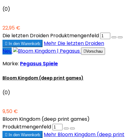
(0)
22,95 €
Die letzten Droiden Produktmengenfeld
Mehr
Die letzten Droiden

In den Warenkorb
Neu

Vorschau
Marke:
Pegasus Spiele
Bloom Kingdom (deep print games)
(0)
9,50 €
Bloom Kingdom (deep print games)
Produktmengenfeld
Mehr
Bloom Kingdom (deep print

In den Warenkorb