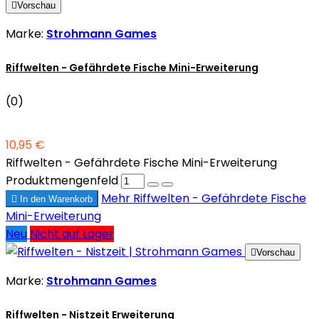

Vorschau
Marke:
Strohmann Games
Riffwelten - Gefährdete Fische Mini-Erweiterung
(0)
10,95 €
Riffwelten - Gefährdete Fische Mini-Erweiterung
Produktmengenfeld
Mehr
Riffwelten - Gefährdete Fische

In den Warenkorb
Mini-Erweiterung
Neu
Nicht auf Lager

Vorschau
Marke:
Strohmann Games
Riffwelten - Nistzeit Erweiterung