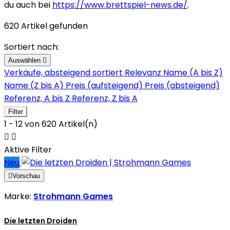
du auch bei
https://www.brettspiel-news.de/
.
620 Artikel gefunden
Sortiert nach:
Auswählen

Verkäufe, absteigend sortiert
Relevanz
Name (A bis Z)
Name (Z bis A)
Preis (aufsteigend)
Preis (absteigend)
Referenz, A bis Z
Referenz, Z bis A
Filter
1 - 12 von 620 Artikel(n)


Aktive Filter
Neu

Vorschau
Marke:
Strohmann Games
Die letzten Droiden