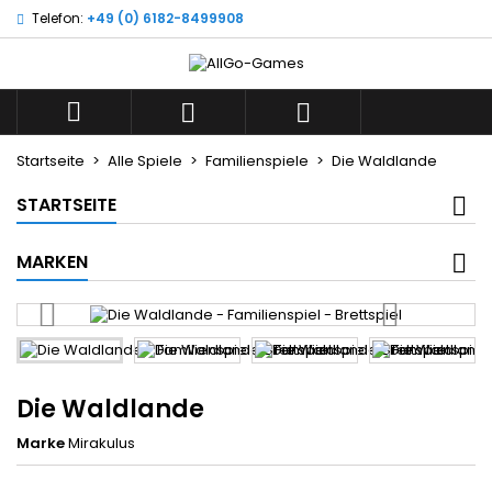
Telefon:
+49 (0) 6182-8499908
×
×
×
Wunschliste
((title))
Anmelden
Sie müssen angemeldet sein, um Artikel Ihrer
((label))



Wunschliste hinzufügen zu können.
add_circle_outline
Neue Liste anlegen
Startseite
Alle Spiele
Familienspiele
Die Waldlande
((cancelText))
((loginText))
STARTSEITE
((cancelText))
((createText))
MARKEN
Die Waldlande
Marke
Mirakulus