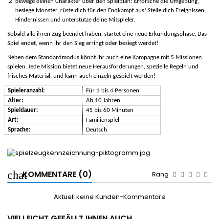
Bewege deinen Charakter über den Spielplan! Erforsche die Umgebung,
besiege Monster, rüste dich für den Endkampf aus! Stelle dich Ereignissen,
Hindernissen und unterstütze deine Mitspieler.
Sobald alle ihren Zug beendet haben, startet eine neue Erkundungsphase. Das
Spiel endet, wenn ihr den Sieg erringt oder besiegt werdet!
Neben dem Standardmodus könnt ihr auch eine Kampagne mit 5 Missionen
spielen. Jede Mission bietet neue Herausforderungen, spezielle Regeln und
frisches Material, und kann auch einzeln gespielt werden!
Spieleranzahl:
Für 1 bis 4 Personen
Alter:
Ab 10 Jahren
Spieldauer:
45 bis 60 Minuten
Art:
Familienspiel
Sprache:
Deutsch
KOMMENTARE (0)
Rang
Aktuell keine Kunden-Kommentare
VIELLEICHT GEFÄLLT IHNEN AUCH