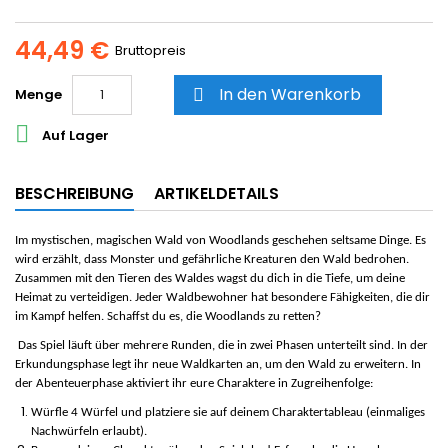
44,49 €
Bruttopreis
In den Warenkorb
Menge


Auf Lager
BESCHREIBUNG
ARTIKELDETAILS
Im mystischen, magischen Wald von Woodlands geschehen seltsame Dinge. Es
wird erzählt, dass Monster und gefährliche Kreaturen den Wald bedrohen.
Zusammen mit den Tieren des Waldes wagst du dich in die Tiefe, um deine
Heimat zu verteidigen. Jeder Waldbewohner hat besondere Fähigkeiten, die dir
im Kampf helfen. Schaffst du es, die Woodlands zu retten?
Das Spiel läuft über mehrere Runden, die in zwei Phasen unterteilt sind. In der
Erkundungsphase legt ihr neue Waldkarten an, um den Wald zu erweitern. In
der Abenteuerphase aktiviert ihr eure Charaktere in Zugreihenfolge:
Würfle 4 Würfel und platziere sie auf deinem Charaktertableau (einmaliges
Nachwürfeln erlaubt).