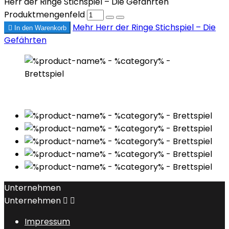
Herr der Ringe Stichspiel – Die Gefährten
Produktmengenfeld
Mehr
Herr der Ringe Stichspiel – Die

In den Warenkorb
Gefährten
Unternehmen
Unternehmen


Impressum