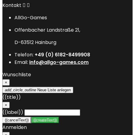
Kontakt


AllGo-Games
Offenbacher Landstraße 21,
D-63512 Hainburg
Telefon:
+49 (0) 6182-8499908
Email:
info@allgo-games.com
Wunschliste
×
add_circle_outline
Neue Liste anlegen
((title))
×
((label))
((cancelText))
((createText))
Anmelden