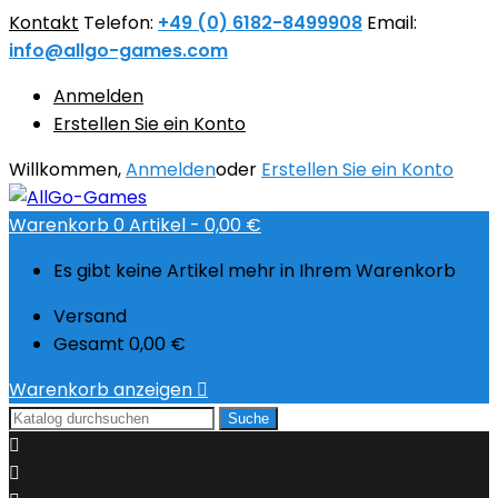
Kontakt
Telefon:
+49 (0) 6182-8499908
Email:
info@allgo-games.com
Anmelden
Erstellen Sie ein Konto
Willkommen,
Anmelden
oder
Erstellen Sie ein Konto
Warenkorb
0
Artikel -
0,00 €
Es gibt keine Artikel mehr in Ihrem Warenkorb
Versand
Gesamt
0,00 €
Warenkorb anzeigen

Suche

