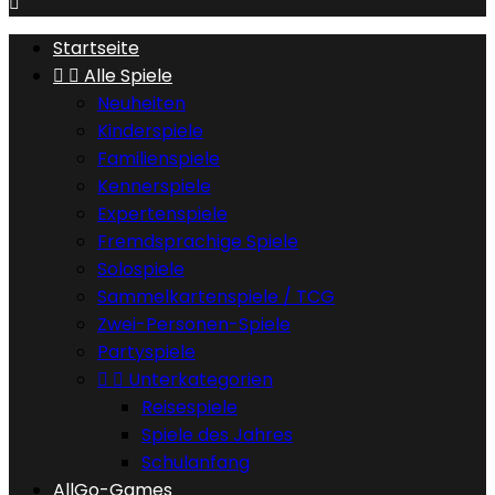

Startseite


Alle Spiele
Neuheiten
Kinderspiele
Familienspiele
Kennerspiele
Expertenspiele
Fremdsprachige Spiele
Solospiele
Sammelkartenspiele / TCG
Zwei-Personen-Spiele
Partyspiele


Unterkategorien
Reisespiele
Spiele des Jahres
Schulanfang
AllGo-Games