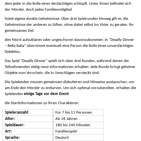
dem jeder in die Rolle eines Verdächtigen schlüpft. Unter ihnen befindet sich
der Mörder, doch jedes Familienmitglied
hütet eigene dunkle Geheimnisse. Über drei Spielrunden hinweg gilt es, die
Geheimnisse der anderen zu lüften, ohne dabei selbst ins Visier zu geraten. Ihr
gemeinsames Ziel:
den Mord aufzuklären oder ungeschoren davonzukommen. In "Deadly Dinner
– Bella Italia" übernimmt eventuell eine Person die Rolle eines unverdächtigen
Detektivs.
Das Spiel "Deadly Dinner" spielt sich über drei Runden, während denen die
Teilnehmenden stetig neue Informationen erhalten. Jede Runde bringt geheime
Objekte zum Vorschein, die in Umschlägen versteckt sind.
Die Spielenden müssen gemeinsam diskutieren und Hinweise austauschen, um
am Ende den Mörder zu entlarven. Um sich optimal vorzubereiten, erhalten die
Spielenden
einige Tage vor dem Event
die Startinformationen zu ihren Charakteren.
Spieleranzahl:
Für 7 bis 11 Personen
Alter:
Ab 16 Jahren
Spieldauer:
180 bis 240 Minuten
Art:
Familienspiel
Sprache:
Deutsch