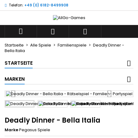
Telefon:
+49 (0) 6182-8499908
×
×
×
Wunschliste
((title))
Anmelden
Sie müssen angemeldet sein, um Artikel Ihrer
((label))



Wunschliste hinzufügen zu können.
add_circle_outline
Neue Liste anlegen
Startseite
Alle Spiele
Familienspiele
Deadly Dinner -
Bella Italia
((cancelText))
((loginText))
((cancelText))
((createText))
STARTSEITE
MARKEN
Deadly Dinner - Bella Italia
Marke
Pegasus Spiele