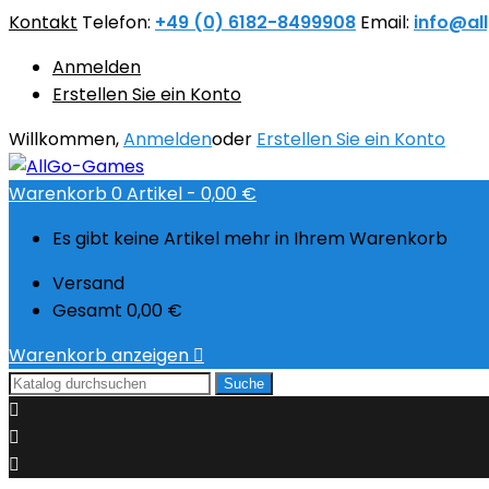
Kontakt
Telefon:
+49 (0) 6182-8499908
Email:
info@al
Anmelden
Erstellen Sie ein Konto
Willkommen,
Anmelden
oder
Erstellen Sie ein Konto
Warenkorb
0
Artikel -
0,00 €
Es gibt keine Artikel mehr in Ihrem Warenkorb
Versand
Gesamt
0,00 €
Warenkorb anzeigen

Suche


