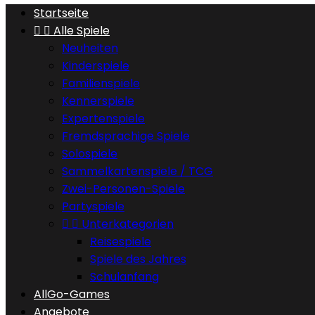
Startseite


Alle Spiele
Neuheiten
Kinderspiele
Familienspiele
Kennerspiele
Expertenspiele
Fremdsprachige Spiele
Solospiele
Sammelkartenspiele / TCG
Zwei-Personen-Spiele
Partyspiele


Unterkategorien
Reisespiele
Spiele des Jahres
Schulanfang
AllGo-Games
Angebote