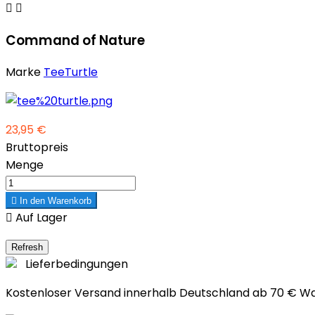


Command of Nature
Marke
TeeTurtle
23,95 €
Bruttopreis
Menge

In den Warenkorb

Auf Lager
Lieferbedingungen
Kostenloser Versand innerhalb Deutschland ab 70 € W