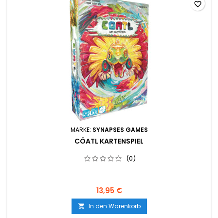
favorite_border
MARKE:
SYNAPSES GAMES
CÓATL KARTENSPIEL
(0)
13,95 €
In den Warenkorb
