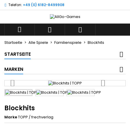
Telefon:
+49 (0) 6182-8499908
×
×
×
Wunschliste
((title))
Anmelden
Sie müssen angemeldet sein, um Artikel Ihrer
((label))



Wunschliste hinzufügen zu können.
add_circle_outline
Neue Liste anlegen
Startseite
Alle Spiele
Familienspiele
Blockhits
((cancelText))
((loginText))
STARTSEITE
((cancelText))
((createText))
MARKEN
Blockhits
Marke
TOPP / frechverlag