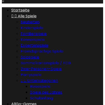

Startseite


Alle Spiele
Neuheiten
Kinderspiele
Familienspiele
Kennerspiele
Expertenspiele
Fremdsprachige Spiele
Solospiele
Sammelkartenspiele / TCG
Zwei-Personen-Spiele
Partyspiele


Unterkategorien
Reisespiele
Spiele des Jahres
Schulanfang
AllGo-Games