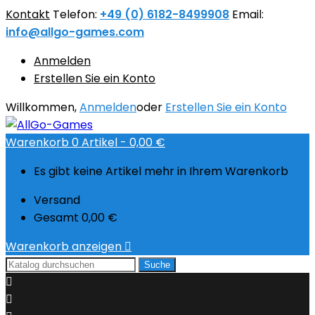
Kontakt
Telefon:
+49 (0) 6182-8499908
Email:
info@allgo-games.com
Anmelden
Erstellen Sie ein Konto
Willkommen,
Anmelden
oder
Erstellen Sie ein Konto
Warenkorb
0
Artikel -
0,00 €
Es gibt keine Artikel mehr in Ihrem Warenkorb
Versand
Gesamt
0,00 €
Warenkorb anzeigen

Suche

