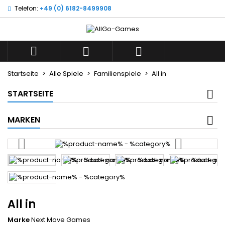
Telefon:
+49 (0) 6182-8499908
×
×
×
Wunschliste
((title))
Anmelden
Sie müssen angemeldet sein, um Artikel Ihrer
((label))



Wunschliste hinzufügen zu können.
add_circle_outline
Neue Liste anlegen
Startseite
Alle Spiele
Familienspiele
All in
((cancelText))
((loginText))
STARTSEITE
((cancelText))
((createText))
MARKEN
All in
Marke
Next Move Games