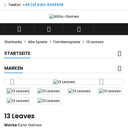
Telefon:
+49 (0) 6182-8499908
×
×
×
Wunschliste
((title))
Anmelden
Sie müssen angemeldet sein, um Artikel Ihrer
((label))



Wunschliste hinzufügen zu können.
add_circle_outline
Neue Liste anlegen
Startseite
Alle Spiele
Familienspiele
13 Leaves
((cancelText))
((loginText))
STARTSEITE
((cancelText))
((createText))
MARKEN
13 Leaves
Marke
Elznir Games