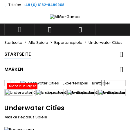
Telefon:
+49 (0) 6182-8499908
×
×
×
Wunschliste
((title))
Anmelden
Sie müssen angemeldet sein, um Artikel Ihrer
((label))



Wunschliste hinzufügen zu können.
add_circle_outline
Neue Liste anlegen
Startseite
Alle Spiele
Expertenspiele
Underwater Cities
((cancelText))
((loginText))
STARTSEITE
((cancelText))
((createText))
MARKEN
Nicht auf Lager
Underwater Cities
Marke
Pegasus Spiele