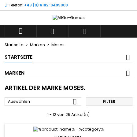
Telefon:
+49 (0) 6182-8499908
×
×
×
×
Wunschliste
((modalTitle))
((title))
Anmelden
((confirmMessage))
Sie müssen angemeldet sein, um Artikel Ihrer
((label))



Wunschliste hinzufügen zu können.
add_circle_outline
Neue Liste anlegen
Startseite
Marken
Moses.
((cancelText))
((modalDeleteText))
((cancelText))
((loginText))
STARTSEITE
((cancelText))
((createText))
MARKEN
ARTIKEL DER MARKE MOSES.

Auswählen
FILTER
1 - 12 von 25 Artikel(n)