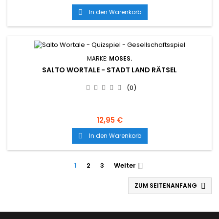
In den Warenkorb

MARKE:
MOSES.
SALTO WORTALE - STADT LAND RÄTSEL
(0)
12,95 €
In den Warenkorb

1
2
3
Weiter

ZUM SEITENANFANG
