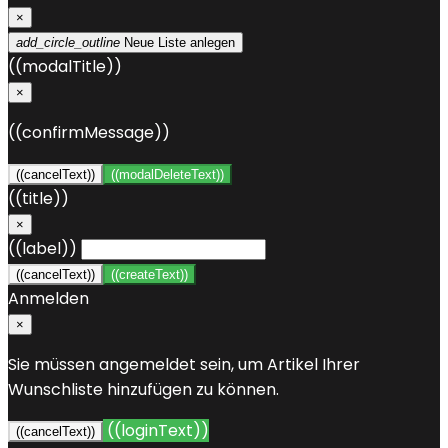
×
add_circle_outline
Neue Liste anlegen
((modalTitle))
×
((confirmMessage))
((cancelText))
((modalDeleteText))
((title))
×
((label))
((cancelText))
((createText))
Anmelden
×
Sie müssen angemeldet sein, um Artikel Ihrer
Wunschliste hinzufügen zu können.
((loginText))
((cancelText))