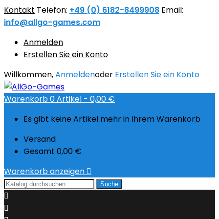
Kontakt
Telefon:
+49 (0) 6182-8499908
Email:
info@allgo-games.com
Anmelden
Erstellen Sie ein Konto
Willkommen,
Anmelden
oder
Erstellen Sie ein Konto
Warenkorb
0
Artikel -
0,00 €
Es gibt keine Artikel mehr in Ihrem Warenkorb
Versand
Gesamt
0,00 €
Warenkorb anzeigen

Suche

