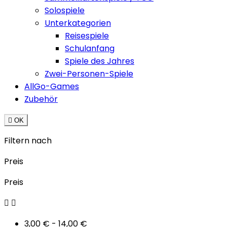
Solospiele
Unterkategorien
Reisespiele
Schulanfang
Spiele des Jahres
Zwei-Personen-Spiele
AllGo-Games
Zubehör

OK
Filtern nach
Preis
Preis


3,00 € - 14,00 €