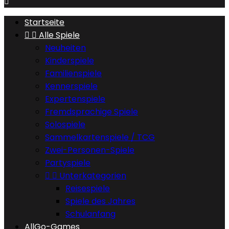

Startseite


Alle Spiele
Neuheiten
Kinderspiele
Familienspiele
Kennerspiele
Expertenspiele
Fremdsprachige Spiele
Solospiele
Sammelkartenspiele / TCG
Zwei-Personen-Spiele
Partyspiele


Unterkategorien
Reisespiele
Spiele des Jahres
Schulanfang
AllGo-Games