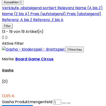
Auswählen

Verkäufe, absteigend sortiert
Relevanz
Name (A bis Z)
Name (Z bis A)
Preis (aufsteigend)
Preis (absteigend)
Referenz, A bis Z
Referenz, Z bis A
Filter
13 - 19 von 19 Artikel(n)


Aktive Filter

Vorschau
Marke:
Board Game Circus
Gasha
(0)
13,95 €
Gasha Produktmengenfeld