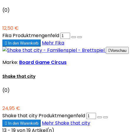
(0)
12,50 €
Fika Produktmengenfeld
Mehr
Fika

In den Warenkorb

Vorschau
Marke:
Board Game Circus
Shake that city
(0)
24,95 €
Shake that city Produktmengenfeld
Mehr
Shake that city

In den Warenkorb
13 - 19 von 19 Artikel(n)