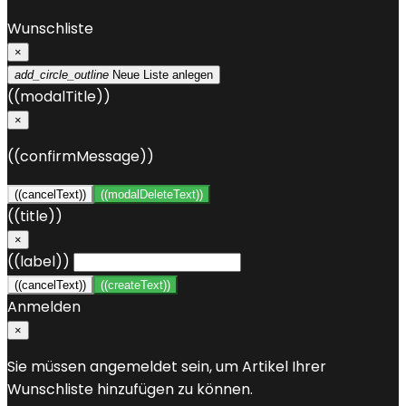
Wunschliste
×
add_circle_outline
Neue Liste anlegen
((modalTitle))
×
((confirmMessage))
((cancelText))
((modalDeleteText))
((title))
×
((label))
((cancelText))
((createText))
Anmelden
×
Sie müssen angemeldet sein, um Artikel Ihrer
Wunschliste hinzufügen zu können.