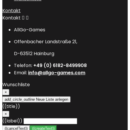
Kontakt
Kontakt


AllGo-Games
Offenbacher Landstraße 21,
D-63512 Hainburg
Telefon:
+49 (0) 6182-8499908
Email:
info@allgo-games.com
Wunschliste
×
add_circle_outline
Neue Liste anlegen
((title))
×
((label))
((cancelText))
((createText))