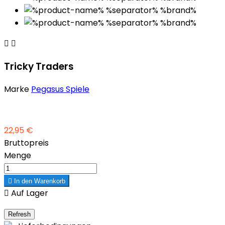


Tricky Traders
Marke
Pegasus Spiele
22,95 €
Bruttopreis
Menge

In den Warenkorb

Auf Lager