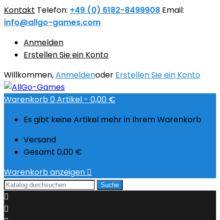
Kontakt
Telefon:
+49 (0) 6182-8499908
Email:
info@allgo-games.com
Anmelden
Erstellen Sie ein Konto
Willkommen,
Anmelden
oder
Erstellen Sie ein Konto
Warenkorb
0
Artikel -
0,00 €
Es gibt keine Artikel mehr in Ihrem Warenkorb
Versand
Gesamt
0,00 €
Warenkorb anzeigen

Suche

