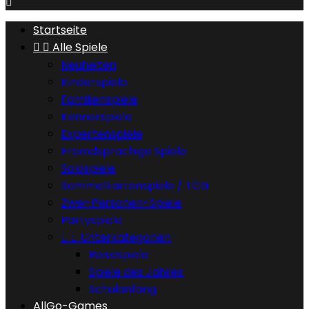

Startseite


Alle Spiele
Neuheiten
Kinderspiele
Familienspiele
Kennerspiele
Expertenspiele
Fremdsprachige Spiele
Solospiele
Sammelkartenspiele / TCG
Zwei-Personen-Spiele
Partyspiele


Unterkategorien
Reisespiele
Spiele des Jahres
Schulanfang
AllGo-Games