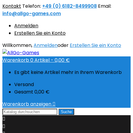
Kontakt
Telefon:
+49 (0) 6182-8499908
Email:
info@allgo-games.com
Anmelden
Erstellen Sie ein Konto
Willkommen,
Anmelden
oder
Erstellen Sie ein Konto
Warenkorb
0
Artikel -
0,00 €
Es gibt keine Artikel mehr in Ihrem Warenkorb
Versand
Gesamt
0,00 €
Warenkorb anzeigen

Suche

