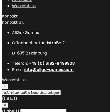
Wunschliste
Kontakt
Kontakt


AllGo-Games
Offenbacher Landstraße 21,
D-63512 Hainburg
Telefon:
+49 (0) 6182-8499908
Email:
info@allgo-games.com
Wunschliste
×
add_circle_outline
Neue Liste anlegen
((title))
×
((label))