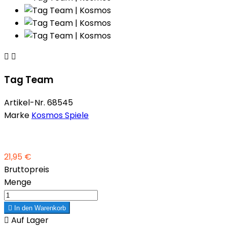


Tag Team
Artikel-Nr.
68545
Marke
Kosmos Spiele
21,95 €
Bruttopreis
Menge

In den Warenkorb

Auf Lager