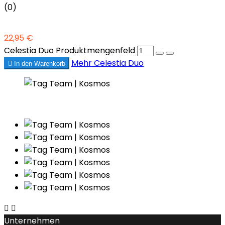
(0)
22,95 €
Celestia Duo Produktmengenfeld
Mehr
Celestia Duo

In den Warenkorb


Unternehmen