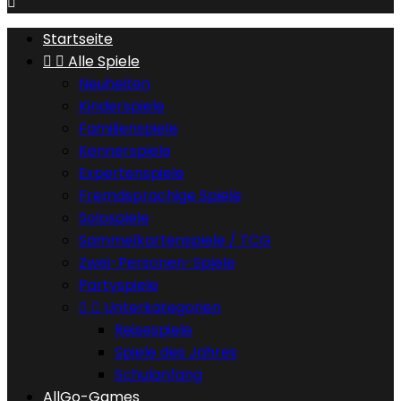

Startseite


Alle Spiele
Neuheiten
Kinderspiele
Familienspiele
Kennerspiele
Expertenspiele
Fremdsprachige Spiele
Solospiele
Sammelkartenspiele / TCG
Zwei-Personen-Spiele
Partyspiele


Unterkategorien
Reisespiele
Spiele des Jahres
Schulanfang
AllGo-Games