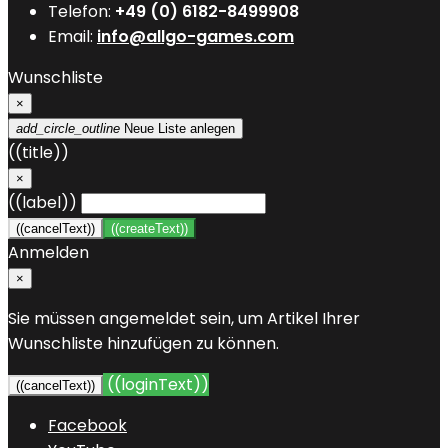
Telefon:
+49 (0) 6182-8499908
Email:
info@allgo-games.com
Wunschliste
×
add_circle_outline
Neue Liste anlegen
((title))
×
((label))
((cancelText))
((createText))
Anmelden
×
Sie müssen angemeldet sein, um Artikel Ihrer
Wunschliste hinzufügen zu können.
((loginText))
((cancelText))
Facebook