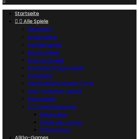

Startseite


Alle Spiele
Neuheiten
Kinderspiele
Familienspiele
Kennerspiele
Expertenspiele
Fremdsprachige Spiele
Solospiele
Sammelkartenspiele / TCG
Zwei-Personen-Spiele
Partyspiele


Unterkategorien
Reisespiele
Spiele des Jahres
Schulanfang
AllGo-Games