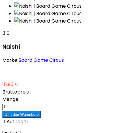


Naishi
Marke
Board Game Circus
15,95 €
Bruttopreis
Menge

In den Warenkorb

Auf Lager