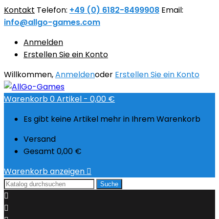
Kontakt
Telefon:
+49 (0) 6182-8499908
Email:
info@allgo-games.com
Anmelden
Erstellen Sie ein Konto
Willkommen,
Anmelden
oder
Erstellen Sie ein Konto
Warenkorb
0
Artikel -
0,00 €
Es gibt keine Artikel mehr in Ihrem Warenkorb
Versand
Gesamt
0,00 €
Warenkorb anzeigen

Suche

