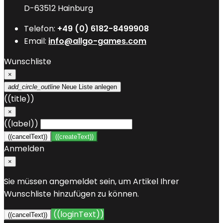
D-63512 Hainburg
Telefon:
+49 (0) 6182-8499908
Email:
info@allgo-games.com
Wunschliste
×
add_circle_outline
Neue Liste anlegen
((title))
×
((label))
((cancelText))
((createText))
Anmelden
×
Sie müssen angemeldet sein, um Artikel Ihrer
Wunschliste hinzufügen zu können.
((loginText))
((cancelText))