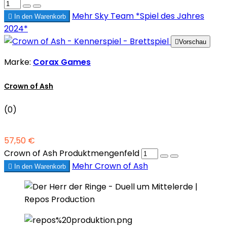
Mehr
Sky Team *Spiel des Jahres

In den Warenkorb
2024*

Vorschau
Marke:
Corax Games
Crown of Ash
(0)
57,50 €
Crown of Ash Produktmengenfeld
Mehr
Crown of Ash

In den Warenkorb