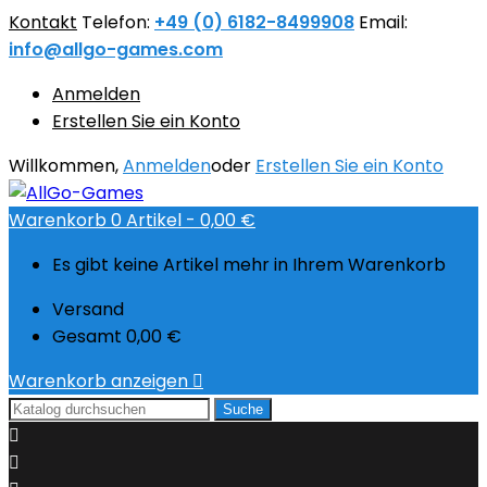
Kontakt
Telefon:
+49 (0) 6182-8499908
Email:
info@allgo-games.com
Anmelden
Erstellen Sie ein Konto
Willkommen,
Anmelden
oder
Erstellen Sie ein Konto
Warenkorb
0
Artikel -
0,00 €
Es gibt keine Artikel mehr in Ihrem Warenkorb
Versand
Gesamt
0,00 €
Warenkorb anzeigen

Suche

