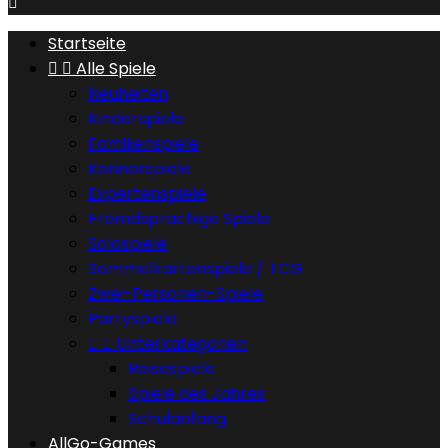

Startseite


Alle Spiele
Neuheiten
Kinderspiele
Familienspiele
Kennerspiele
Expertenspiele
Fremdsprachige Spiele
Solospiele
Sammelkartenspiele / TCG
Zwei-Personen-Spiele
Partyspiele


Unterkategorien
Reisespiele
Spiele des Jahres
Schulanfang
AllGo-Games