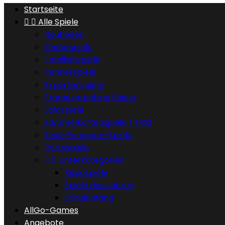
Startseite


Alle Spiele
Neuheiten
Kinderspiele
Familienspiele
Kennerspiele
Expertenspiele
Fremdsprachige Spiele
Solospiele
Sammelkartenspiele / TCG
Zwei-Personen-Spiele
Partyspiele


Unterkategorien
Reisespiele
Spiele des Jahres
Schulanfang
AllGo-Games
Angebote