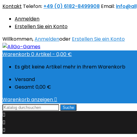
Kontakt
Telefon:
+49 (0) 6182-8499908
Email:
info@al
Anmelden
Erstellen Sie ein Konto
Willkommen,
Anmelden
oder
Erstellen Sie ein Konto
Warenkorb
0
Artikel -
0,00 €
Es gibt keine Artikel mehr in Ihrem Warenkorb
Versand
Gesamt
0,00 €
Warenkorb anzeigen

Suche


