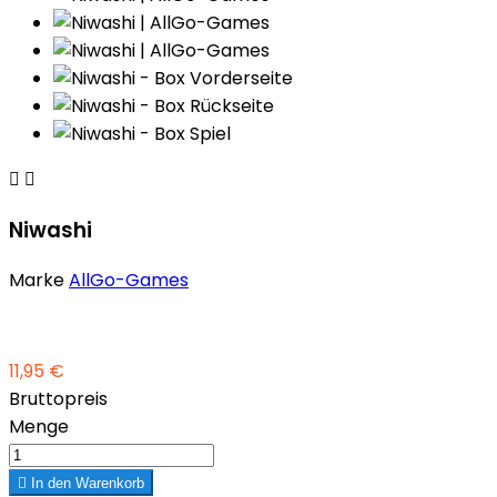


Niwashi
Marke
AllGo-Games
11,95 €
Bruttopreis
Menge

In den Warenkorb