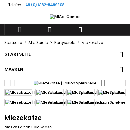
Telefon:
+49 (0) 6182-8499908
×
×
×
Wunschliste
((title))
Anmelden
Sie müssen angemeldet sein, um Artikel Ihrer
((label))



Wunschliste hinzufügen zu können.
add_circle_outline
Neue Liste anlegen
Startseite
Alle Spiele
Partyspiele
Miezekatze
((cancelText))
((loginText))
STARTSEITE
((cancelText))
((createText))
MARKEN
Miezekatze
Marke
Edition Spielwiese