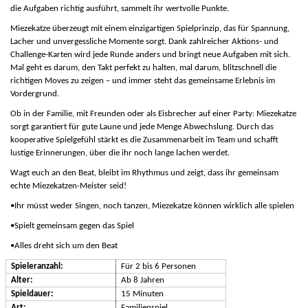
die Aufgaben richtig ausführt, sammelt ihr wertvolle Punkte.
Miezekatze überzeugt mit einem einzigartigen Spielprinzip, das für Spannung,
Lacher und unvergessliche Momente sorgt. Dank zahlreicher Aktions- und
Challenge-Karten wird jede Runde anders und bringt neue Aufgaben mit sich.
Mal geht es darum, den Takt perfekt zu halten, mal darum, blitzschnell die
richtigen Moves zu zeigen – und immer steht das gemeinsame Erlebnis im
Vordergrund.
Ob in der Familie, mit Freunden oder als Eisbrecher auf einer Party: Miezekatze
sorgt garantiert für gute Laune und jede Menge Abwechslung. Durch das
kooperative Spielgefühl stärkt es die Zusammenarbeit im Team und schafft
lustige Erinnerungen, über die ihr noch lange lachen werdet.
Wagt euch an den Beat, bleibt im Rhythmus und zeigt, dass ihr gemeinsam
echte Miezekatzen-Meister seid!
•
Ihr müsst weder Singen, noch tanzen, Miezekatze können wirklich alle spielen
•
Spielt gemeinsam gegen das Spiel
•
Alles dreht sich um den Beat
Spieleranzahl:
Für 2 bis 6 Personen
Alter:
Ab 8 Jahren
Spieldauer:
15 Minuten
Art:
Familienspiel