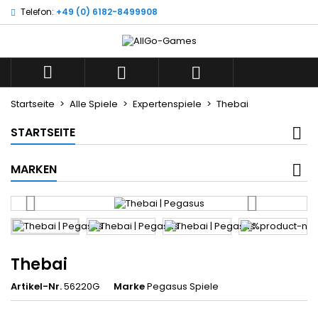
Telefon:
+49 (0) 6182-8499908
×
×
×
Wunschliste
((title))
Anmelden
Sie müssen angemeldet sein, um Artikel Ihrer
((label))



Wunschliste hinzufügen zu können.
add_circle_outline
Neue Liste anlegen
Startseite
Alle Spiele
Expertenspiele
Thebai
((cancelText))
((loginText))
STARTSEITE
((cancelText))
((createText))
MARKEN
Thebai
Artikel-Nr.
56220G
Marke
Pegasus Spiele