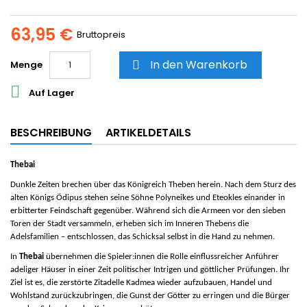
63,95 €
Bruttopreis
In den Warenkorb
Menge


Auf Lager
BESCHREIBUNG
ARTIKELDETAILS
Thebai
Dunkle Zeiten brechen über das Königreich Theben herein. Nach dem Sturz des
alten Königs Ödipus stehen seine Söhne Polyneikes und Eteokles einander in
erbitterter Feindschaft gegenüber. Während sich die Armeen vor den sieben
Toren der Stadt versammeln, erheben sich im Inneren Thebens die
Adelsfamilien – entschlossen, das Schicksal selbst in die Hand zu nehmen.
In
Thebai
übernehmen die Spieler:innen die Rolle einflussreicher Anführer
adeliger Häuser in einer Zeit politischer Intrigen und göttlicher Prüfungen. Ihr
Ziel ist es, die zerstörte Zitadelle Kadmea wieder aufzubauen, Handel und
Wohlstand zurückzubringen, die Gunst der Götter zu erringen und die Bürger