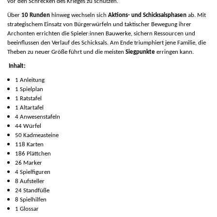
vor den Schrecken des Krieges zu schützen.
Über
10 Runden
hinweg wechseln sich
Aktions- und Schicksalsphasen
ab. Mit
strategischem Einsatz von Bürgerwürfeln und taktischer Bewegung ihrer
Archonten errichten die Spieler:innen Bauwerke, sichern Ressourcen und
beeinflussen den Verlauf des Schicksals. Am Ende triumphiert jene Familie, die
Theben zu neuer Größe führt und die meisten
Siegpunkte
erringen kann.
Inhalt:
1 Anleitung
1 Spielplan
1 Ratstafel
1 Altartafel
4 Anwesenstafeln
44 Würfel
50 Kadmeasteine
118 Karten
186 Plättchen
26 Marker
4 Spielfiguren
8 Aufsteller
24 Standfüße
8 Spielhilfen
1 Glossar