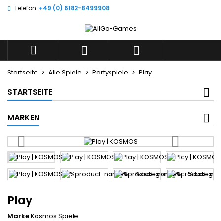
Telefon:
+49 (0) 6182-8499908
×
×
×
Wunschliste
((title))
Anmelden
Sie müssen angemeldet sein, um Artikel Ihrer
((label))



Wunschliste hinzufügen zu können.
add_circle_outline
Neue Liste anlegen
Startseite
Alle Spiele
Partyspiele
Play
((cancelText))
((loginText))
STARTSEITE
((cancelText))
((createText))
MARKEN
Play
Marke
Kosmos Spiele