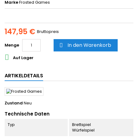
Marke
Frosted Games
147,95 €
Bruttopreis
In den Warenkorb
Menge


Auf Lager
ARTIKELDETAILS
Zustand
Neu
Technische Daten
Typ
Brettspiel
Würfelspiel