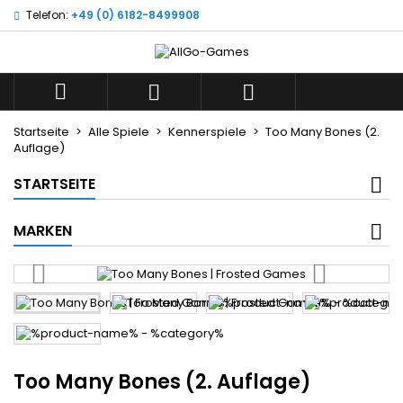
Telefon:
+49 (0) 6182-8499908
×
×
×
Wunschliste
((title))
Anmelden
Sie müssen angemeldet sein, um Artikel Ihrer
((label))



Wunschliste hinzufügen zu können.
add_circle_outline
Neue Liste anlegen
Startseite
Alle Spiele
Kennerspiele
Too Many Bones (2.
Auflage)
((cancelText))
((loginText))
((cancelText))
((createText))
STARTSEITE
MARKEN
Too Many Bones (2. Auflage)