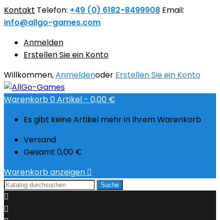
Kontakt
Telefon:
+49 (0) 6182-8499908
Email:
info@allgo-games.com
Anmelden
Erstellen Sie ein Konto
Willkommen,
Anmelden
oder
Erstellen Sie ein Konto
Warenkorb
0
Artikel -
0,00 €
Es gibt keine Artikel mehr in Ihrem Warenkorb
Versand
Gesamt
0,00 €
Warenkorb anzeigen

Suche

