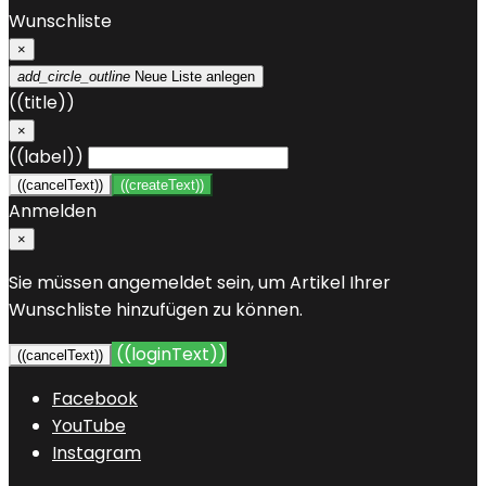
Wunschliste
×
add_circle_outline
Neue Liste anlegen
((title))
×
((label))
((cancelText))
((createText))
Anmelden
×
Sie müssen angemeldet sein, um Artikel Ihrer
Wunschliste hinzufügen zu können.
((loginText))
((cancelText))
Facebook
YouTube
Instagram