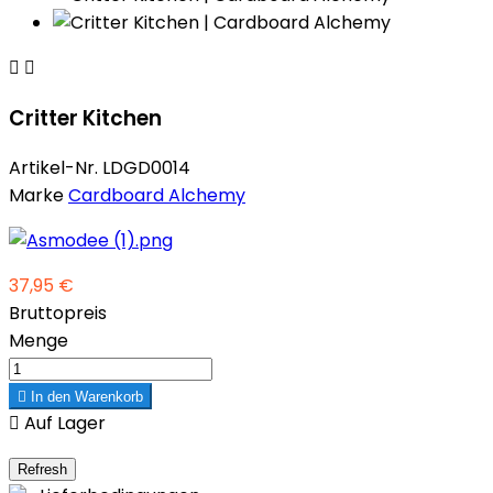


Critter Kitchen
Artikel-Nr.
LDGD0014
Marke
Cardboard Alchemy
37,95 €
Bruttopreis
Menge

In den Warenkorb

Auf Lager