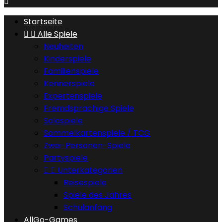

Startseite


Alle Spiele
Neuheiten
Kinderspiele
Familienspiele
Kennerspiele
Expertenspiele
Fremdsprachige Spiele
Solospiele
Sammelkartenspiele / TCG
Zwei-Personen-Spiele
Partyspiele


Unterkategorien
Reisespiele
Spiele des Jahres
Schulanfang
AllGo-Games