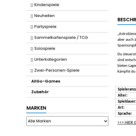
Kinderspiele
Neuheiten
BESCHR
Partyspiele
„Astrobiene
Sammelkartenspiele / TCG
aber auch ä
Spannungsku
Solospiele
Du steuerst
Unterkategorien
sind entsch
bieten Lage
Zwei-Personen-Spiele
kämpfst du
AllGo-Games
Spieleranza
Zubehör
Alter:
Spieldauer
MARKEN
Art:
Sprache:
>>> HIER