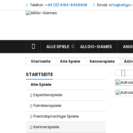
Telefon:
+49 (0) 6182-8499908
Email:
info@allgo
W
(
A
Si
((l
zu
STARTSEITE
ALLE SPIELE
ALLGO-GAMES
ANG
Startseite
Alle Spiele
Kennerspiele
Astr
STARTSEITE
Alle Spiele
Expertenspiele
Familienspiele
Fremdsprachige Spiele
Kennerspiele