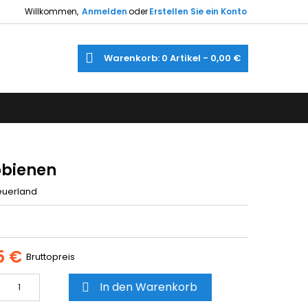
Willkommen,
Anmelden
oder
Erstellen Sie ein Konto
×
×
×
e
Warenkorb
0
Artikel -
0,00 €
gen
utline
gen
)
)
obienen
euerland
5 €
Bruttopreis
In den Warenkorb
