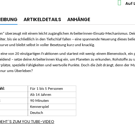

Auf 
EIBUNG
ARTIKELDETAILS
ANHÄNGE
n“ überzeugt mit einem leicht zugänglichen Arbeiterinnen-Einsatz-Mechanismus. Dei
lter, bis sie schließlich in den Tiefschlaf fallen – eine spannende Neuerung dieses b
rve und bleibt selbst in voller Besetzung kurz und knackig.
 eine von 20 einzigartigen Fraktionen und startest mit wenig: einem Bienenstock, ei
eidend – setze deine Arbeiterinnen klug ein, um Planeten zu erkunden, Rohstoffe z
rplätze, spezielle Fähigkeiten und wertvolle Punkte. Doch die Zeit drängt, denn der Ma
 nur ums Überleben?
hl:
Für 1 bis 5 Personen
Ab 14 Jahren
:
90 Minuten
Kennerspiel
Deutsch
 GEHT´S ZUM YOU TUBE-VIDEO