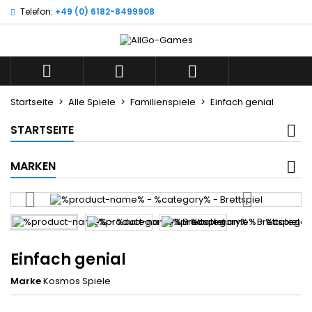
Telefon:
+49 (0) 6182-8499908
×
×
×
Wunschliste
((title))
Anmelden
Sie müssen angemeldet sein, um Artikel Ihrer
((label))



Wunschliste hinzufügen zu können.
add_circle_outline
Neue Liste anlegen
Startseite
Alle Spiele
Familienspiele
Einfach genial
((cancelText))
((loginText))
STARTSEITE
((cancelText))
((createText))
MARKEN
Einfach genial
Marke
Kosmos Spiele