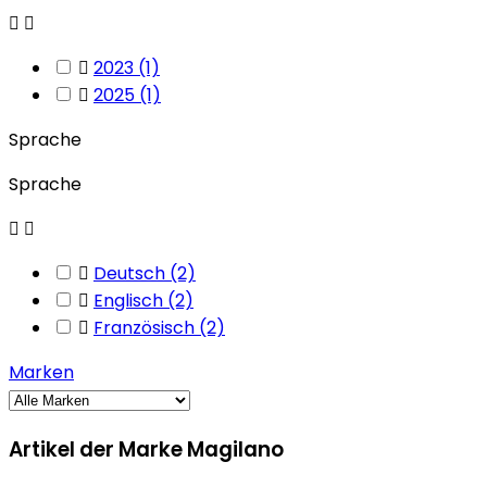



2023
(1)

2025
(1)
Sprache
Sprache



Deutsch
(2)

Englisch
(2)

Französisch
(2)
Marken
Artikel der Marke Magilano