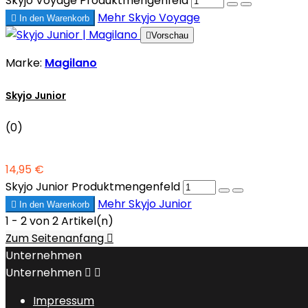
Skyjo Voyage Produktmengenfeld
Mehr
Skyjo Voyage

In den Warenkorb

Vorschau
Marke:
Magilano
Skyjo Junior
(0)
14,95 €
Skyjo Junior Produktmengenfeld
Mehr
Skyjo Junior

In den Warenkorb
1 - 2 von 2 Artikel(n)
Zum Seitenanfang

Unternehmen
Unternehmen


Impressum