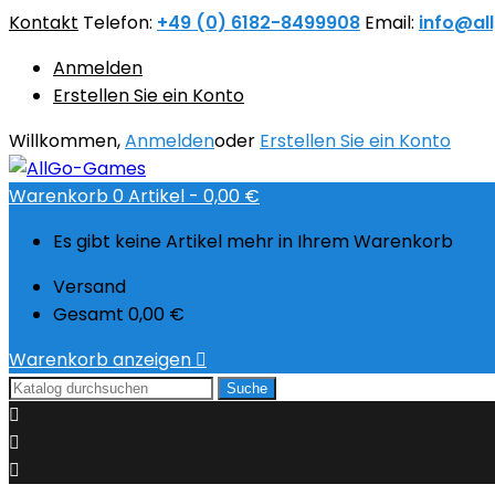
Kontakt
Telefon:
+49 (0) 6182-8499908
Email:
info@al
Anmelden
Erstellen Sie ein Konto
Willkommen,
Anmelden
oder
Erstellen Sie ein Konto
Warenkorb
0
Artikel -
0,00 €
Es gibt keine Artikel mehr in Ihrem Warenkorb
Versand
Gesamt
0,00 €
Warenkorb anzeigen

Suche


