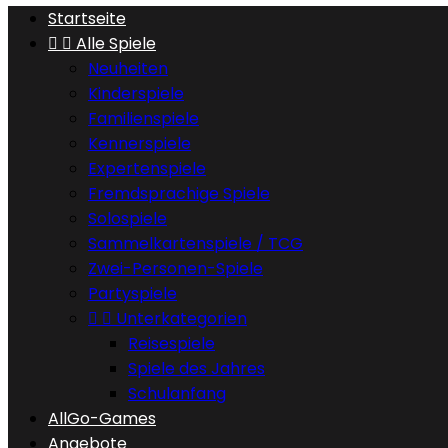
Startseite


Alle Spiele
Neuheiten
Kinderspiele
Familienspiele
Kennerspiele
Expertenspiele
Fremdsprachige Spiele
Solospiele
Sammelkartenspiele / TCG
Zwei-Personen-Spiele
Partyspiele


Unterkategorien
Reisespiele
Spiele des Jahres
Schulanfang
AllGo-Games
Angebote