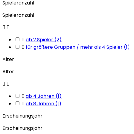
Spieleranzahl
Spieleranzahl



ab 2 Spieler
(2)

für größere Gruppen / mehr als 4 Spieler
(1)
Alter
Alter



ab 4 Jahren
(1)

ab 8 Jahren
(1)
Erscheinungsjahr
Erscheinungsjahr