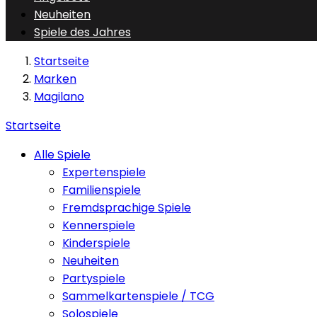
Neuheiten
Spiele des Jahres
Startseite
Marken
Magilano
Startseite
Alle Spiele
Expertenspiele
Familienspiele
Fremdsprachige Spiele
Kennerspiele
Kinderspiele
Neuheiten
Partyspiele
Sammelkartenspiele / TCG
Solospiele